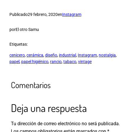
Publicado
29 febrero, 2020
en
Instagram
por
El otro Samu
Etiquetas:
cenicero
, 
cerámica
, 
diseño
, 
industrial
, 
Instagram
, 
nostalgia
, 
papel
, 
papel higiénico
, 
rancio
, 
tabaco
, 
vintage
Comentarios
Deja una respuesta
Tu dirección de correo electrónico no será publicada.
Los campos obligatorios están marcados con
*