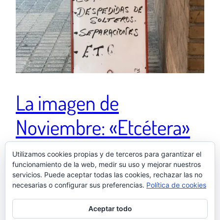
La imagen de
Noviembre: «Etcétera»
Utilizamos cookies propias y de terceros para garantizar el
Ver esta publicación en Instagram Una publicación
funcionamiento de la web, medir su uso y mejorar nuestros
servicios. Puede aceptar todas las cookies, rechazar las no
compartida de El otro Samu (@elotrosamu)
necesarias o configurar sus preferencias.
Política de cookies
1 diciembre, 2020
Aceptar todo