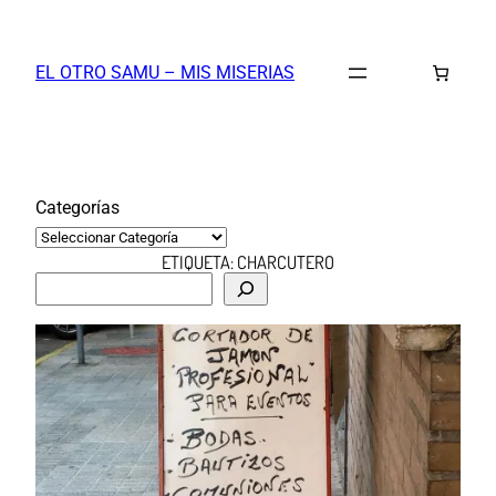
Saltar
al
EL OTRO SAMU – MIS MISERIAS
contenido
Categorías
ETIQUETA:
CHARCUTERO
B
u
s
c
a
r