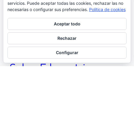
servicios. Puede aceptar todas las cookies, rechazar las no
necesarias o configurar sus preferencias.
Política de cookies
Aceptar todo
Rechazar
Configurar
Sobre Falocentrismo
Falocentrismo es mi visión de las personas que
piensan que el universo gira entorno a su polla. Un
mapa inhumano de humanos donde enfundar sus
penosos penes
1 febrero, 2019