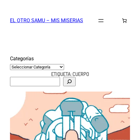
Saltar
al
EL OTRO SAMU – MIS MISERIAS
contenido
Categorías
ETIQUETA:
CUERPO
B
u
s
c
a
r