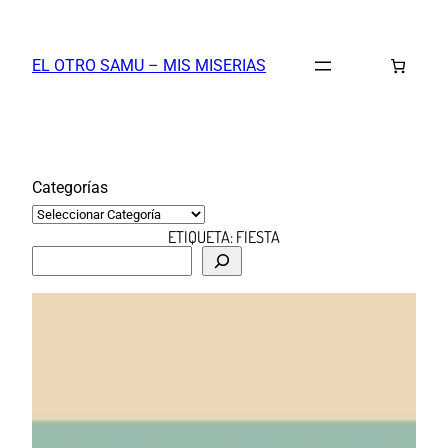
Saltar
al
EL OTRO SAMU – MIS MISERIAS
contenido
Categorías
ETIQUETA:
FIESTA
B
u
s
c
a
r