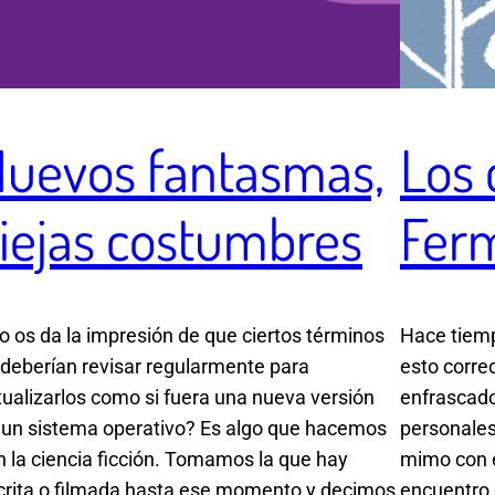
uevos fantasmas,
Los 
iejas costumbres
Fer
o os da la impresión de que ciertos términos
Hace tiem
 deberían revisar regularmente para
esto corre
tualizarlos como si fuera una nueva versión
enfrascad
 un sistema operativo? Es algo que hacemos
personales 
n la ciencia ficción. Tomamos la que hay
mimo con e
crita o filmada hasta ese momento y decimos
encuentro 