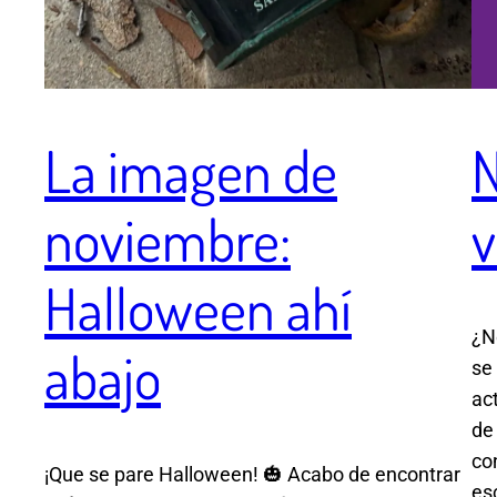
La imagen de
N
noviembre:
v
Halloween ahí
¿N
abajo
se
ac
de
co
¡Que se pare Halloween! 🎃 Acabo de encontrar
es