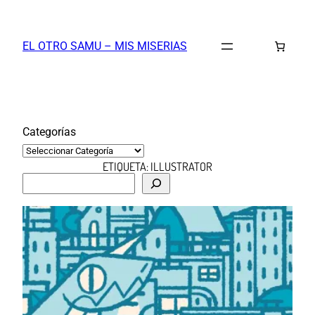
Saltar
al
EL OTRO SAMU – MIS MISERIAS
contenido
Categorías
ETIQUETA:
ILLUSTRATOR
B
u
s
c
a
r