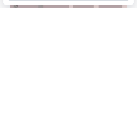
Sobre Falocentrismo
Falocentrismo es mi visión de las personas que
piensan que el universo gira entorno a su polla. Un
mapa inhumano de humanos donde enfundar sus
penosos penes
1 febrero, 2019