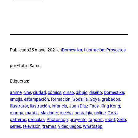
Publicado
25 mayo, 2021
en
Domestika
, 
Ilustración
, 
Proyectos
por
El otro Samu
Etiquetas:
anime
, 
cine
, 
ciudad
, 
cómics
, 
curso
, 
dibujo
, 
diseño
, 
Domestika
, 
emojis
, 
estampación
, 
formación
, 
Godzilla
, 
Goya
, 
grabados
, 
illustrator
, 
ilustración
, 
infancia
, 
Juan Díaz-Faes
, 
King Kong
, 
manga
, 
mantis
, 
Mazinger
, 
mecha
, 
nostalgia
, 
online
, 
OVNI
, 
patterns
, 
películas
, 
Photoshop
, 
proyecto
, 
rapport
, 
robot
, 
Sello
, 
series
, 
televisión
, 
tramas
, 
videojuegos
, 
Whatsapp