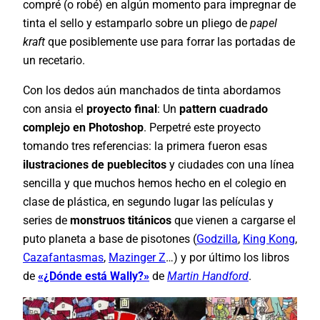
compré (o robé) en algún momento para impregnar de
tinta el sello y estamparlo sobre un pliego de
papel
kraft
que posiblemente use para forrar las portadas de
un recetario.
Con los dedos aún manchados de tinta abordamos
con ansia el
proyecto final
: Un
pattern cuadrado
complejo en Photoshop
. Perpetré este proyecto
tomando tres referencias: la primera fueron esas
ilustraciones de pueblecitos
y ciudades con una línea
sencilla y que muchos hemos hecho en el colegio en
clase de plástica, en segundo lugar las películas y
series de
monstruos titánicos
que vienen a cargarse el
puto planeta a base de pisotones (
Godzilla
,
King Kong
,
Cazafantasmas
,
Mazinger Z
…) y por último los libros
de
«¿Dónde está Wally?»
de
Martin Handford
.