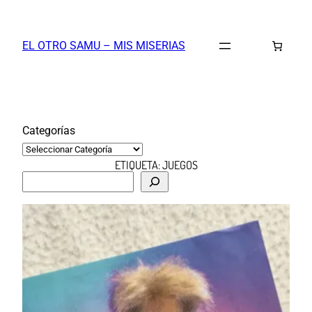
Saltar
al
EL OTRO SAMU – MIS MISERIAS
contenido
Categorías
ETIQUETA:
JUEGOS
B
u
s
c
a
r