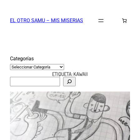
Saltar
al
EL OTRO SAMU – MIS MISERIAS
contenido
Categorías
ETIQUETA:
KAWAII
B
u
s
c
a
r