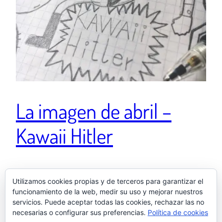
La imagen de abril –
Kawaii Hitler
A veces vuelvo a hacer dibujos en los márgenes de
Utilizamos cookies propias y de terceros para garantizar el
mis apuntes por puro romanticismo Una publicación
funcionamiento de la web, medir su uso y mejorar nuestros
compartida de El otro Samu (@elotrosamu) el 30 Abr,
servicios. Puede aceptar todas las cookies, rechazar las no
2018 a las 8:52 PDT
necesarias o configurar sus preferencias.
Política de cookies