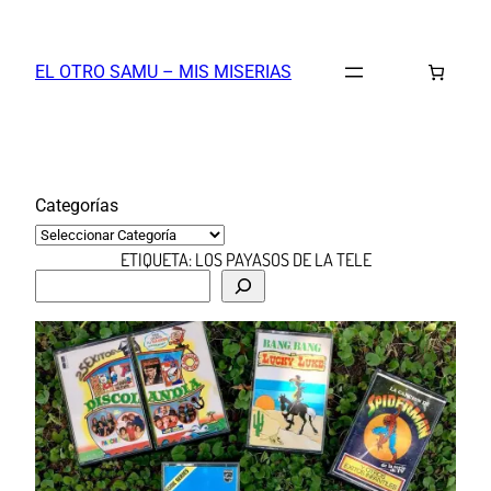
Saltar
al
EL OTRO SAMU – MIS MISERIAS
contenido
Categorías
ETIQUETA:
LOS PAYASOS DE LA TELE
B
u
s
c
a
r