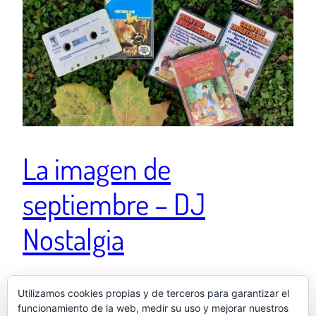
La imagen de
septiembre – DJ
Nostalgia
Ver esta publicación en Instagram DJ Nostalgia
Utilizamos cookies propias y de terceros para garantizar el
funcionamiento de la web, medir su uso y mejorar nuestros
Enfermiza en sesión desde el Summer End Fest. Una