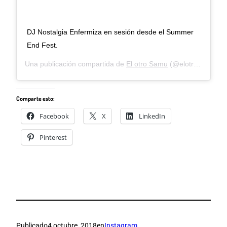
DJ Nostalgia Enfermiza en sesión desde el Summer
End Fest.
Una publicación compartida de
El otro Samu
(@elotrosamu) el
Comparte esto:
Facebook
X
LinkedIn
Pinterest
Publicado
4 octubre, 2018
en
Instagram