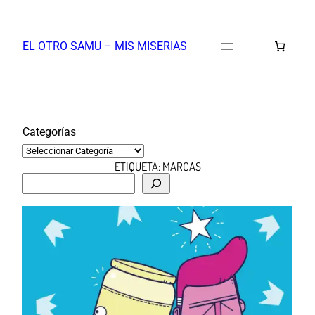
Saltar
al
EL OTRO SAMU – MIS MISERIAS
contenido
Categorías
ETIQUETA:
MARCAS
B
u
s
c
a
r