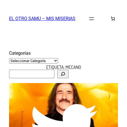
Saltar
al
EL OTRO SAMU – MIS MISERIAS
contenido
Categorías
ETIQUETA:
MECANO
B
u
s
c
a
r