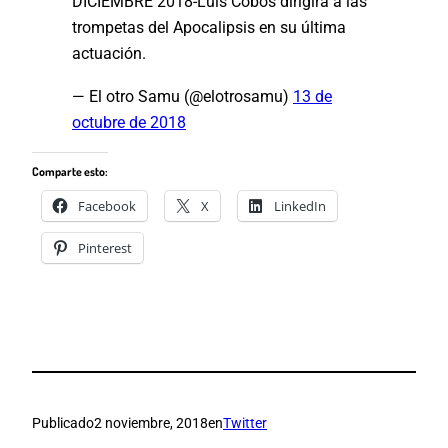
DICIEMBRE 2018-Luis Cobos dirigirá a las
trompetas del Apocalipsis en su última
actuación.
— El otro Samu (@elotrosamu)
13 de
octubre de 2018
Comparte esto:
Facebook
X
LinkedIn
Pinterest
Publicado
2 noviembre, 2018
en
Twitter