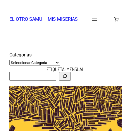
Saltar
al
EL OTRO SAMU – MIS MISERIAS
contenido
Categorías
ETIQUETA:
MENSUAL
B
u
s
c
a
r