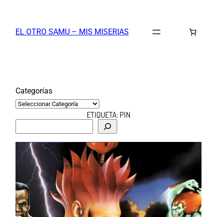
Saltar
al
EL OTRO SAMU – MIS MISERIAS
contenido
Categorías
ETIQUETA:
PIN
B
u
s
c
a
r