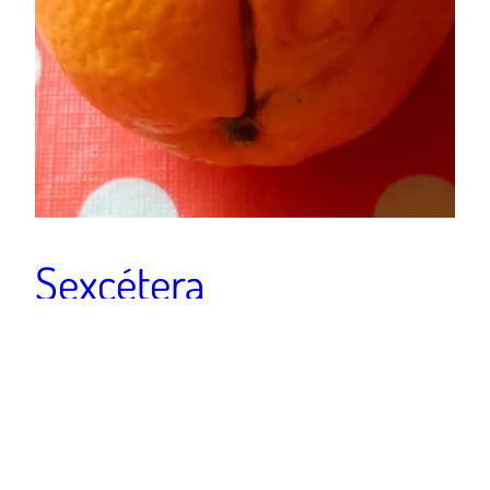
Sexcétera
Creo que jamás he tocado tan abiertamente el tema
del sexo en mis. En cierta parte por pudor y por otro
lado por temor a una censura en redes. Pero a estas
alturas creo que no me queda apenas vergüenza y no
temo a la censura de los medios o del público porque