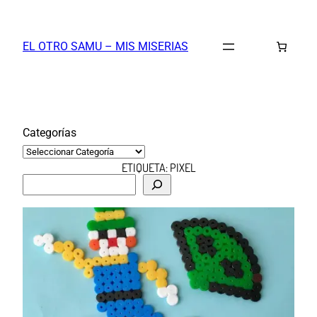
Saltar
al
EL OTRO SAMU – MIS MISERIAS
contenido
Categorías
ETIQUETA:
PIXEL
B
u
s
c
a
r