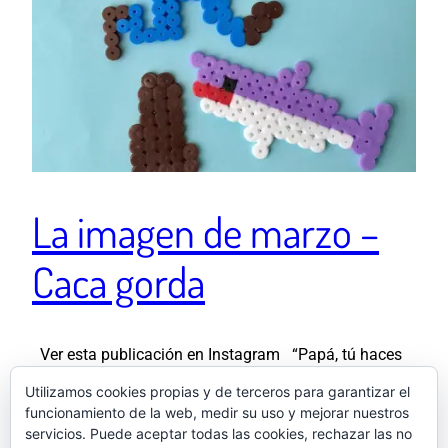
La imagen de marzo –
Caca gorda
Ver esta publicación en Instagram “Papá, tú haces
un tiburón y un payaso. Mamá el escudo de Gekko y
Utilizamos cookies propias y de terceros para garantizar el
yo una caca gorda” 💩 Una publicación compartida de
funcionamiento de la web, medir su uso y mejorar nuestros
El otro Samu (@elotrosamu) el 10 Mar, 2019 a las
servicios. Puede aceptar todas las cookies, rechazar las no