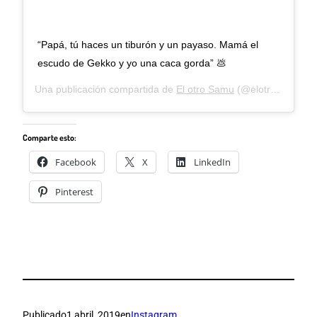
“Papá, tú haces un tiburón y un payaso. Mamá el
escudo de Gekko y yo una caca gorda” 💩
Una publicación compartida de
El otro Samu
(@elotrosamu) el
Comparte esto:
Facebook
X
LinkedIn
Pinterest
Publicado
1 abril, 2019
en
Instagram