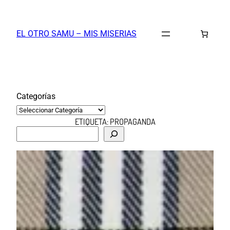
Saltar
al
EL OTRO SAMU – MIS MISERIAS
contenido
Categorías
ETIQUETA:
PROPAGANDA
B
u
s
c
a
r