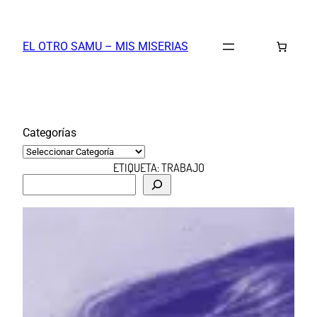
Saltar
al
EL OTRO SAMU – MIS MISERIAS
contenido
Categorías
ETIQUETA:
TRABAJO
B
u
s
c
a
r