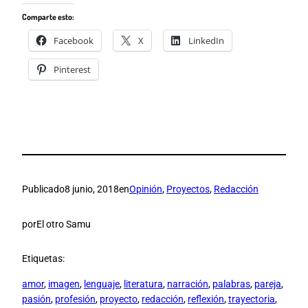
Comparte esto:
Facebook
X
LinkedIn
Pinterest
Publicado
8 junio, 2018
en
Opinión
, 
Proyectos
, 
Redacción
por
El otro Samu
Etiquetas:
amor
, 
imagen
, 
lenguaje
, 
literatura
, 
narración
, 
palabras
, 
pareja
, 
pasión
, 
profesión
, 
proyecto
, 
redacción
, 
reflexión
, 
trayectoria
, 