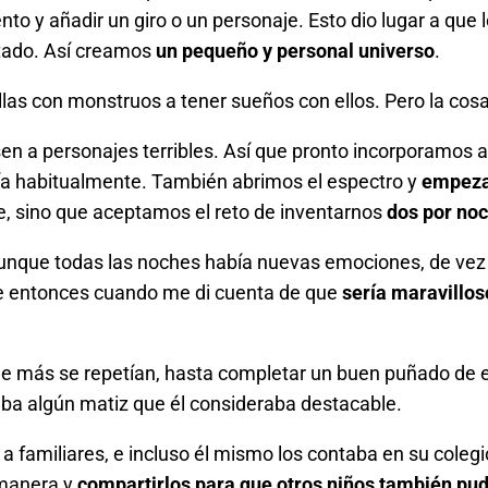
nto y añadir un giro o un personaje. Esto dio lugar a que
tado. Así creamos
un pequeño y personal universo
.
as con monstruos a tener sueños con ellos. Pero la cosa
en a personajes terribles. Así que pronto incorporamos 
ía habitualmente. También abrimos el espectro y
empezam
e, sino que aceptamos el reto de inventarnos
dos por no
, aunque todas las noches había nuevas emociones, de 
ue entonces cuando me di cuenta de que
sería maravillo
más se repetían, hasta completar un buen puñado de ello
aba algún matiz que él consideraba destacable.
 familiares, e incluso él mismo los contaba en su colegi
 manera y
compartirlos para que otros niños también pud