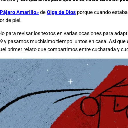
Pájaro Amarillo»
de
Olga de Dios
porque cuando estaba e
or de piel.
o para revisar los textos en varias ocasiones para adapt
19
y pasamos muchísimo tiempo juntos en casa. Así que 
aquel primer relato que compartimos entre cucharada y c