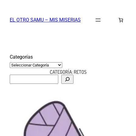
Saltar
al
EL OTRO SAMU – MIS MISERIAS
contenido
Categorías
CATEGORÍA:
RETOS
B
u
s
c
a
r