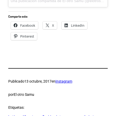
Una publicación compartida de El otro Samu (@elotrosamu) el
8
Comparte esto:
Facebook
X
LinkedIn
Pinterest
Publicado
13 octubre, 2017
en
Instagram
por
El otro Samu
Etiquetas: