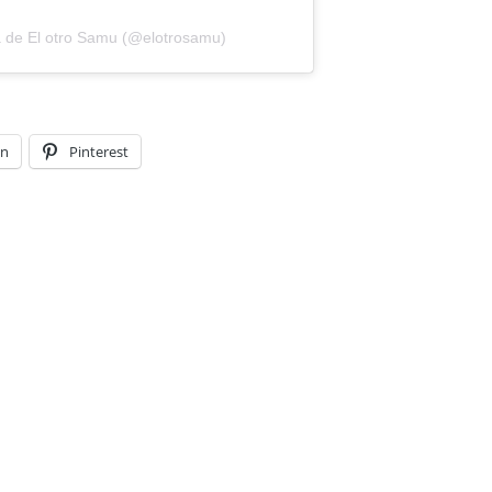
a de El otro Samu (@elotrosamu)
In
Pinterest