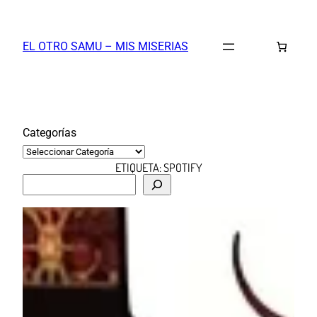
Saltar
al
EL OTRO SAMU – MIS MISERIAS
contenido
Categorías
ETIQUETA:
SPOTIFY
B
u
s
c
a
r