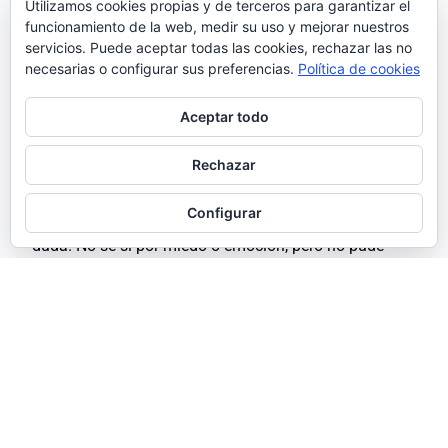
Primeros pasos – 3: El
Utilizamos cookies propias y de terceros para garantizar el
funcionamiento de la web, medir su uso y mejorar nuestros
servicios. Puede aceptar todas las cookies, rechazar las no
sexo débil (Parte 2)
necesarias o configurar sus preferencias.
Política de cookies
Aceptar todo
La miré bien. No había duda, era ella. Era Flor.
Rechazar
Evidentemente no era como yo la recordaba
físicamente, pero su forma de hablarme, su manera de
Configurar
sonreír y aquellos ojos azules no dejaban lugar a
duda. No sé si por miedo o emoción, pero no pude
evitar darle un abrazo enorme. Bueno, enorme para
mí.…
26 diciembre, 2023