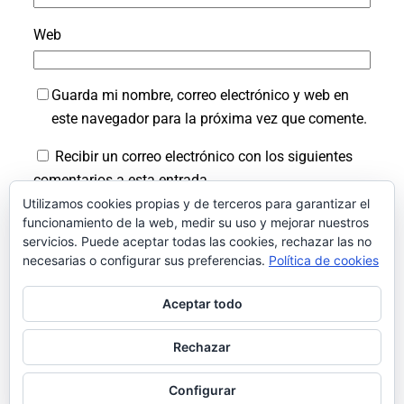
Web
Guarda mi nombre, correo electrónico y web en
este navegador para la próxima vez que comente.
Recibir un correo electrónico con los siguientes
comentarios a esta entrada.
Utilizamos cookies propias y de terceros para garantizar el
Recibir un correo electrónico con cada nueva
funcionamiento de la web, medir su uso y mejorar nuestros
entrada.
servicios. Puede aceptar todas las cookies, rechazar las no
necesarias o configurar sus preferencias.
Política de cookies
Aceptar todo
Rechazar
Facebook
Instagram
LinkedIn
X
Bluesky
Pinterest
Configurar