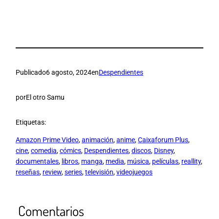
Publicado
6 agosto, 2024
en
Despendientes
por
El otro Samu
Etiquetas:
Amazon Prime Video
, 
animación
, 
anime
, 
Caixaforum Plus
, 
cine
, 
comedia
, 
cómics
, 
Despendientes
, 
discos
, 
Disney
, 
documentales
, 
libros
, 
manga
, 
media
, 
música
, 
películas
, 
reallity
, 
reseñas
, 
review
, 
series
, 
televisión
, 
videojuegos
Comentarios