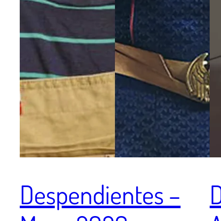
Despendientes –
D