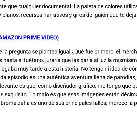
 que cualquier documental. La paleta de colores utiliz
 planos, recursos narrativos y giros del guión que te dej
(AMAZON PRIME VIDEO)
ie la pregunta se plantea igual ¿Qué fue primero, el merc
s hasta el tuétano, juraría que las daría al luz la mismísi
 llegaba muy tarde a esta historia. No tengo ni idea de c
ada episodio es una auténtica aventura llena de parodias,
evante es que, como diseñador gráfico, me tengo que qui
odo es exquisito. Lo malo es que esas imágenes están déci
broma zafia es uno de sus principales fallos, merece la pe