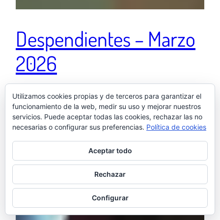
Despendientes – Marzo
2026
Utilizamos cookies propias y de terceros para garantizar el
Despendientes Marzo 2026: ARIFURETA, EL
funcionamiento de la web, medir su uso y mejorar nuestros
INCIDENTE DARWIN, GENERACIÓN CLICK, DR. STONE
servicios. Puede aceptar todas las cookies, rechazar las no
Amazon, Disney+, Nintendo.
necesarias o configurar sus preferencias.
Política de cookies
9 abril, 2026
Aceptar todo
Rechazar
Configurar