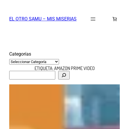
Saltar
al
EL OTRO SAMU – MIS MISERIAS
contenido
Categorías
ETIQUETA:
AMAZON PRIME VIDEO
B
u
s
c
a
r