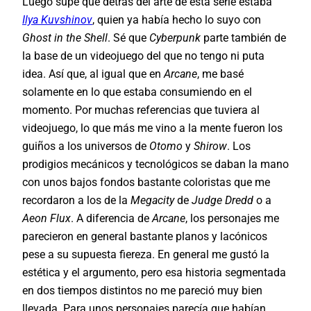
Luego supe que detrás del arte de esta serie estaba
Ilya Kuvshinov
, quien ya había hecho lo suyo con
Ghost in the Shell
. Sé que
Cyberpunk
parte también de
la base de un videojuego del que no tengo ni puta
idea. Así que, al igual que en
Arcane
, me basé
solamente en lo que estaba consumiendo en el
momento. Por muchas referencias que tuviera al
videojuego, lo que más me vino a la mente fueron los
guiños a los universos de
Otomo
y
Shirow
. Los
prodigios mecánicos y tecnológicos se daban la mano
con unos bajos fondos bastante coloristas que me
recordaron a los de la
Megacity
de
Judge Dredd
o a
Aeon Flux
. A diferencia de
Arcane
, los personajes me
parecieron en general bastante planos y lacónicos
pese a su supuesta fiereza. En general me gustó la
estética y el argumento, pero esa historia segmentada
en dos tiempos distintos no me pareció muy bien
llevada. Para unos personajes parecía que habían