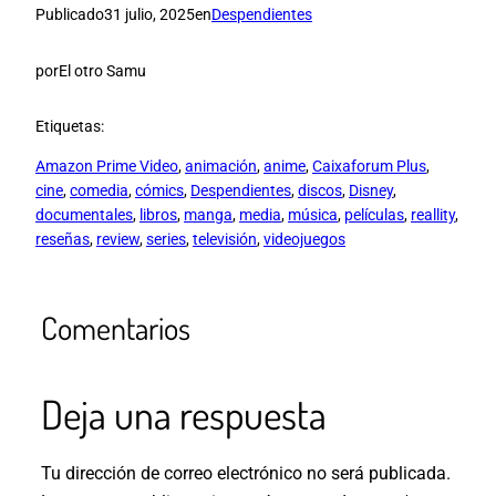
Publicado
31 julio, 2025
en
Despendientes
por
El otro Samu
Etiquetas:
Amazon Prime Video
, 
animación
, 
anime
, 
Caixaforum Plus
, 
cine
, 
comedia
, 
cómics
, 
Despendientes
, 
discos
, 
Disney
, 
documentales
, 
libros
, 
manga
, 
media
, 
música
, 
películas
, 
reallity
, 
reseñas
, 
review
, 
series
, 
televisión
, 
videojuegos
Comentarios
Deja una respuesta
Tu dirección de correo electrónico no será publicada.