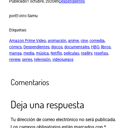
Publicado
1 octubre, 2020
en
Despendientes
por
El otro Samu
Etiquetas:
Amazon Prime Video
, 
animación
, 
anime
, 
cine
, 
comedia
, 
cómics
, 
Despendientes
, 
discos
, 
documentales
, 
HBO
, 
libros
, 
manga
, 
media
, 
música
, 
Netflix
, 
películas
, 
reallity
, 
reseñas
, 
review
, 
series
, 
televisión
, 
videojuegos
Comentarios
Deja una respuesta
Tu dirección de correo electrónico no será publicada.
Los campos obligatorios están marcados con
*