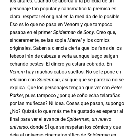
los altares. Cuando se aborda una película de un
personaje tan popular y carismático la premisa es
clara: respetar el original en la medida de lo posible.
Eso es lo que no pasa en Venom y que tampoco
pasaba en el primer
Spiderman
de
Sony
. Creo que,
sinceramente, se las sopla
Marvel
y los comics
originales. Saben a ciencia cierta que los fans de los
tebeos irán de cabeza a verla aunque luego salgan
echando pestes. El dinero ya estará cobrado. En
Venom
hay muchos cabos sueltos. No se le pone en
relación con
Spiderman
, así que que se parezca no se
explica. Que los personajes tengan que ver con
Peter
Parker
, pues tampoco ¿por qué coño echa telarañas
por las muñecas? Ni idea. Cosas que pasan, supongo
¿No? Quizás lo que más me ha gustado es esperar al
final para ver el avance de
Spiderman, un nuevo
universo
, donde SÍ que se respetan los cómics y que
deja al universo cinematográfico de
Spiderman
en